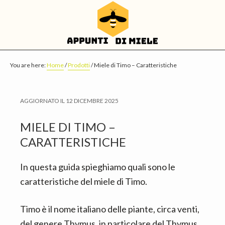
S
S
S
k
k
k
i
i
i
p
p
p
t
t
t
You are here:
Home
/
Prodotti
/
Miele di Timo – Caratteristiche
o
o
o
m
p
f
AGGIORNATO IL
12 DICEMBRE 2025
a
r
o
i
i
o
MIELE DI TIMO –
n
m
t
CARATTERISTICHE
c
a
e
In questa guida spieghiamo quali sono le
o
r
r
caratteristiche del miele di Timo.
n
y
t
s
Timo è il nome italiano delle piante, circa venti,
e
i
del genere Thymus, in particolare del Thymus