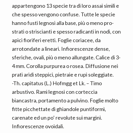
appartengono 13 specie tra di loro assai simili e
che spesso vengono confuse. Tutte le specie
hanno fusti legnosi alla base, più o meno pro-
strati o striscianti e spesso radicanti in nodi, con
apici fioriferi eretti. Foglie coriacee, da
arrotondate a lineari. Infiorescenze dense,
sferiche, ovali, più o meno allungate. Calice di 3-
4 mm. Corolla purpurea o rosea. Diffusione nei
prati aridi steppici, pietraie e rupi soleggiate.
-Th. capitatus (L.) Hofmgg et Lk. – Timo
arbustivo. Rami legnosi con corteccia
biancastra, portamento a pulvino. Foglie molto
fitte picchettate di ghiandole puntiformi,
carenate ed un po’ revolute sui margini.
Infiorescenze ovoidali.