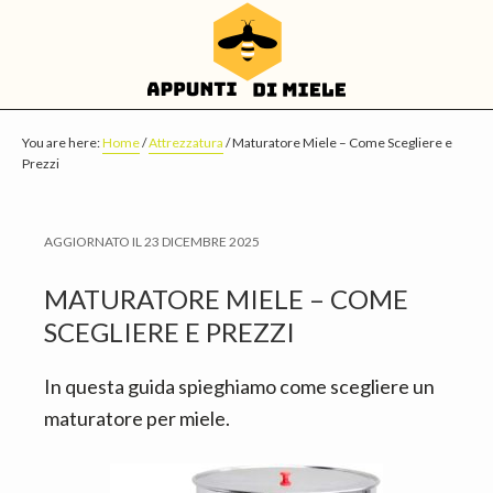
S
S
S
k
k
k
i
i
i
p
p
p
t
t
t
You are here:
Home
/
Attrezzatura
/
Maturatore Miele – Come Scegliere e
Prezzi
o
o
o
m
p
f
a
r
o
AGGIORNATO IL
23 DICEMBRE 2025
i
i
o
MATURATORE MIELE – COME
n
m
t
SCEGLIERE E PREZZI
c
a
e
o
r
r
In questa guida spieghiamo come scegliere un
n
y
maturatore per miele.
t
s
e
i