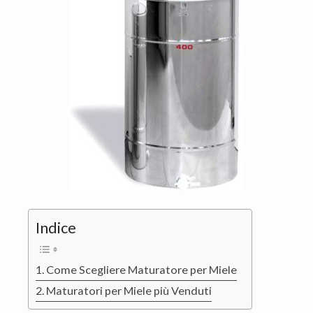
n
d
t
e
b
a
r
Indice
Come Scegliere Maturatore per Miele
Maturatori per Miele più Venduti