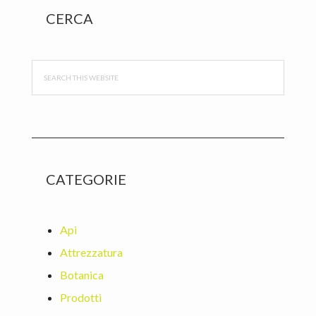
Primary
CERCA
Sidebar
Search
this
website
CATEGORIE
Api
Attrezzatura
Botanica
Prodotti